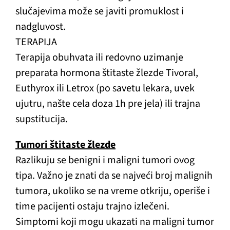
slučajevima može se javiti promuklost i
nadgluvost.
TERAPIJA
Terapija obuhvata ili redovno uzimanje
preparata hormona štitaste žlezde Tivoral,
Euthyrox ili Letrox (po savetu lekara, uvek
ujutru, našte cela doza 1h pre jela) ili trajna
supstitucija.
Tumori štitaste žlezde
Razlikuju se benigni i maligni tumori ovog
tipa. Važno je znati da se najveći broj malignih
tumora, ukoliko se na vreme otkriju, operiše i
time pacijenti ostaju trajno izlečeni.
Simptomi koji mogu ukazati na maligni tumor