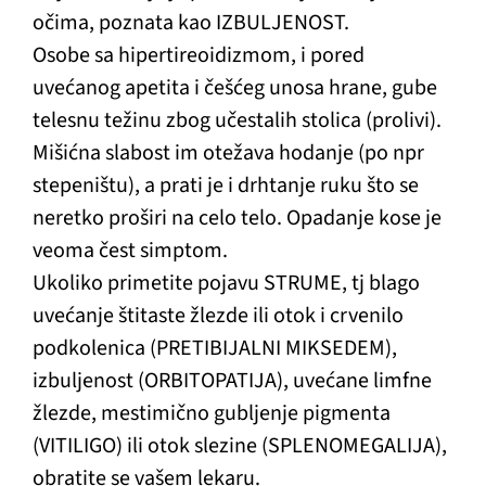
očima, poznata kao IZBULJENOST.
Osobe sa hipertireoidizmom, i pored
uvećanog apetita i češćeg unosa hrane, gube
telesnu težinu zbog učestalih stolica (prolivi).
Mišićna slabost im otežava hodanje (po npr
stepeništu), a prati je i drhtanje ruku što se
neretko proširi na celo telo. Opadanje kose je
veoma čest simptom.
Ukoliko primetite pojavu STRUME, tj blago
uvećanje štitaste žlezde ili otok i crvenilo
podkolenica (PRETIBIJALNI MIKSEDEM),
izbuljenost (ORBITOPATIJA), uvećane limfne
žlezde, mestimično gubljenje pigmenta
(VITILIGO) ili otok slezine (SPLENOMEGALIJA),
obratite se vašem lekaru.