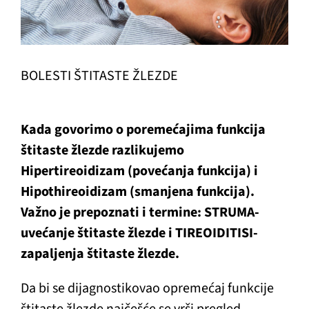
BOLESTI ŠTITASTE ŽLEZDE
Kada govorimo o poremećajima funkcija
štitaste žlezde razlikujemo
Hipertireoidizam (povećanja funkcija) i
Hipothireoidizam (smanjena funkcija).
Važno je prepoznati i termine: STRUMA-
uvećanje štitaste žlezde i TIREOIDITISI-
zapaljenja štitaste žlezde.
Da bi se dijagnostikovao opremećaj funkcije