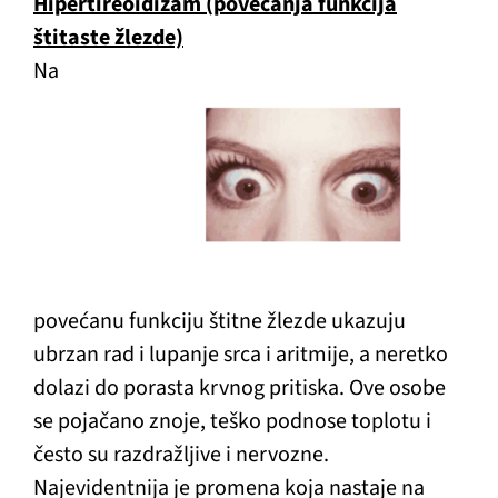
Hipertireoidizam (povećanja funkcija
štitaste žlezde)
Na
povećanu funkciju štitne žlezde ukazuju
ubrzan rad i lupanje srca i aritmije, a neretko
dolazi do porasta krvnog pritiska. Ove osobe
se pojačano znoje, teško podnose toplotu i
često su razdražljive i nervozne.
Najevidentnija je promena koja nastaje na