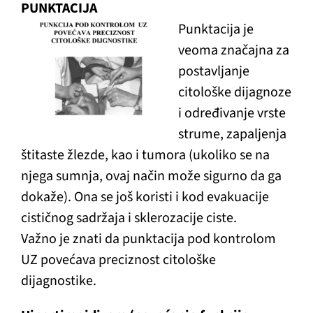
PUNKTACIJA
Punktacija je
veoma značajna za
postavljanje
citološke dijagnoze
i određivanje vrste
strume, zapaljenja
štitaste žlezde, kao i tumora (ukoliko se na
njega sumnja, ovaj način može sigurno da ga
dokaže). Ona se još koristi i kod evakuacije
cističnog sadržaja i sklerozacije ciste.
Važno je znati da punktacija pod kontrolom
UZ povećava preciznost citološke
dijagnostike.