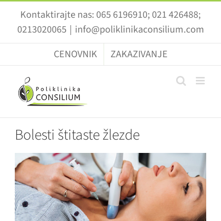
Skip
Kontaktirajte nas: 065 6196910; 021 426488;
to
0213020065
|
info@poliklinikaconsilium.com
content
CENOVNIK
ZAKAZIVANJE
Bolesti štitaste žlezde
View
Larger
Image