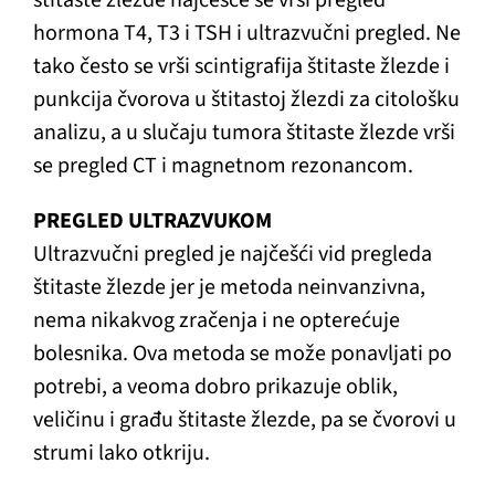
štitaste žlezde najčešće se vrši pregled
hormona T4, T3 i TSH i ultrazvučni pregled. Ne
tako često se vrši scintigrafija štitaste žlezde i
punkcija čvorova u štitastoj žlezdi za citološku
analizu, a u slučaju tumora štitaste žlezde vrši
se pregled CT i magnetnom rezonancom.
PREGLED ULTRAZVUKOM
Ultrazvučni pregled je najčešći vid pregleda
štitaste žlezde jer je metoda neinvanzivna,
nema nikakvog zračenja i ne opterećuje
bolesnika. Ova metoda se može ponavljati po
potrebi, a veoma dobro prikazuje oblik,
veličinu i građu štitaste žlezde, pa se čvorovi u
strumi lako otkriju.