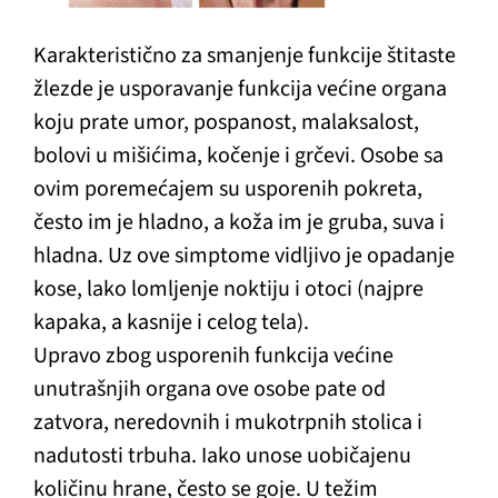
Karakteristično za smanjenje funkcije štitaste
žlezde je usporavanje funkcija većine organa
koju prate umor, pospanost, malaksalost,
bolovi u mišićima, kočenje i grčevi. Osobe sa
ovim poremećajem su usporenih pokreta,
često im je hladno, a koža im je gruba, suva i
hladna. Uz ove simptome vidljivo je opadanje
kose, lako lomljenje noktiju i otoci (najpre
kapaka, a kasnije i celog tela).
Upravo zbog usporenih funkcija većine
unutrašnjih organa ove osobe pate od
zatvora, neredovnih i mukotrpnih stolica i
nadutosti trbuha. Iako unose uobičajenu
količinu hrane, često se goje. U težim