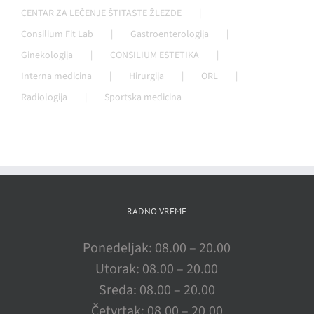
CENTAR ZA LEČENJE ŠTITASTE ŽLEZDE
Consilium Fit Lab
Gastroenterologija
Ginekologija
CONSILIUM ESTETIKA
Interna medicina
Hirurgija
ORL
Radiologija
Sportska medicina
RADNO VREME
Ponedeljak: 08.00 – 20.00
Utorak: 08.00 – 20.00
Sreda: 08.00 – 20.00
Četvrtak: 08.00 – 20.00