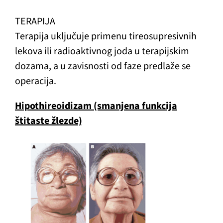
TERAPIJA
Terapija uključuje primenu tireosupresivnih
lekova ili radioaktivnog joda u terapijskim
dozama, a u zavisnosti od faze predlaže se
operacija.
Hipothireoidizam (smanjena funkcija
štitaste žlezde)