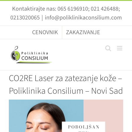
Skip
Kontaktirajte nas: 065 6196910; 021 426488;
to
0213020065
|
info@poliklinikaconsilium.com
content
CENOVNIK
ZAKAZIVANJE
CO2RE Laser za zatezanje kože –
Poliklinika Consilium – Novi Sad
View
Larger
Image