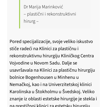
Dr Marija Marinković
– plastični i rekonstruktivni
hirurg –
Pored specijalizacije, svoje veliko iskustvo
stiče radeći na Klinici za plastičnu i
rekonstruktivnu hirurgiju Kliničkog Centra
Vojvodine u Novom Sadu. Dalje se
usavršavala na Klinici za plastičnu hirurgiju
bolnice Bogenhousen u Minhenu u
Nemačkoj, kao i na Univerzitetskoj klinici
Karolinska u Štokholmu u Švedskoj. Veliko
znanje iz oblasti estetske hirurgije je stekla i
na prestižnoj klinici za estetsku hirurgiju