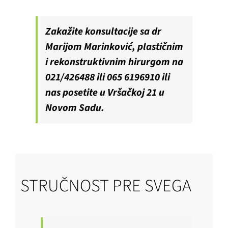
Zakažite konsultacije sa dr
Marijom Marinković, plastičnim
i rekonstruktivnim hirurgom na
021/426488 ili 065 6196910 ili
nas posetite u Vršačkoj 21 u
Novom Sadu.
STRUČNOST PRE SVEGA