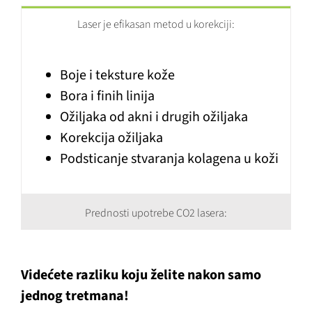
Laser je efikasan metod u korekciji:
Boje i teksture kože
Bora i finih linija
Ožiljaka od akni i drugih ožiljaka
Korekcija ožiljaka
Podsticanje stvaranja kolagena u koži
Prednosti upotrebe CO2 lasera:
Videćete razliku koju želite nakon samo
jednog tretmana!