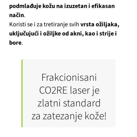
podmlađuje kožu na izuzetan i efikasan
način
.
Koristi se i za tretiranje svih
vrsta ožiljaka,
uključujući i ožiljke od akni, kao i strije i
bore
.
Frakcionisani
CO2RE laser je
zlatni standard
za zatezanje kože!