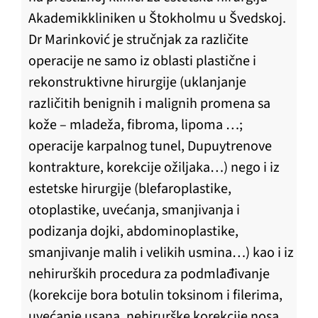
Akademikkliniken u Štokholmu u Švedskoj.
Dr Marinković je stručnjak za različite
operacije ne samo iz oblasti plastične i
rekonstruktivne hirurgije (uklanjanje
različitih benignih i malignih promena sa
kože – mladeža, fibroma, lipoma …;
operacije karpalnog tunel, Dupuytrenove
kontrakture, korekcije ožiljaka…) nego i iz
estetske hirurgije (blefaroplastike,
otoplastike, uvećanja, smanjivanja i
podizanja dojki, abdominoplastike,
smanjivanje malih i velikih usmina…) kao i iz
nehirurških procedura za podmlađivanje
(korekcije bora botulin toksinom i filerima,
uvećanje usana, nehirurške korekcije nosa,