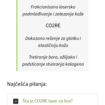
Frakcionisano lasersko
podmlađivanje i zatezanje kože
CO2RE
Dokazano rešenje za glatku i
elastičniju kožu
Tretiranje bora, ožiljaka i
podsticanje stvaranja kolagena
Najčešća pitanja:
Šta je CO2RE laser za lice?