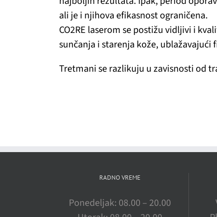
najboljih rezultata. Ipak, period oporav
ali je i njihova efikasnost ograničena.
CO2RE laserom se postižu vidljivi i kval
sunčanja i starenja kože, ublažavajući fi
Tretmani se razlikuju u zavisnosti od 
RADNO VREME
Ponedeljak: 08.00 – 20.00