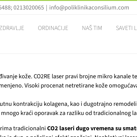
26488; 0213020065
|
info@poliklinikaconsilium.com
 ZDRAVLJE
ORDINACIJE
NAŠ TIM
SAVETI 
đivanje kože. CO2RE laser pravi brojne mikro kanale 
omenjeno. Visoki procenat netretirane kože omogućava
utnu kontrakciju kolagena, kao i dugotrajno remodeli
a mnogo kraći oporavak za razliku od tradicionalnog 
rima tradicionalni
CO2 laseri dugo vremena su smat