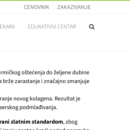
CENOVNIK
ZAKAZIVANJE
LEKARA
EDUKATIVNI CENTAR
termičkog oštećenja do željene dubine
 brže zarastanje i značajno smanjuje
ranje novog kolagena. Rezultat je
laserskog podmlađivanja.
rani zlatnim standardom
, zbog