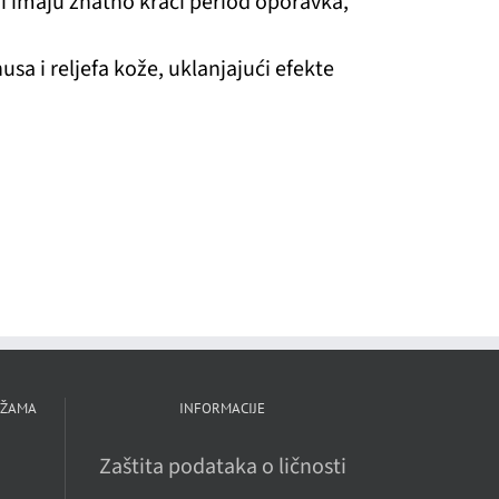
eri imaju znatno kraći period oporavka,
usa i reljefa kože, uklanjajući efekte
EŽAMA
INFORMACIJE
Zaštita podataka o ličnosti