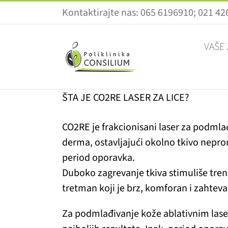
Skip
Kontaktirajte nas: 065 6196910; 021 4
to
content
VAŠE
ŠTA JE CO2RE LASER ZA LICE?
CO2RE je frakcionisani laser za podmla
derma, ostavljajući okolno tkivo nepr
period oporavka.
Duboko zagrevanje tkiva stimuliše tren
tretman koji je brz, komforan i zahtev
Za podmlađivanje kože ablativnim lase