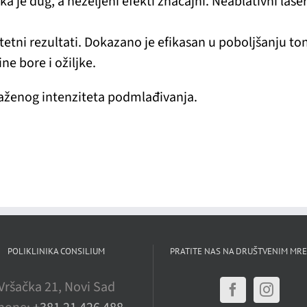
ka je dug, a neželjeni efekti značajni. Neablativni las
itetni rezultati. Dokazano je efikasan u poboljšanju ton
ne bore i ožiljke.
traženog intenziteta podmlađivanja.
POLIKLINIKA CONSILIUM
PRATITE NAS NA DRUŠTVENIM MR
Vršačka 21, Novi Sad