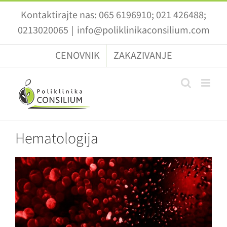
Skip
Kontaktirajte nas: 065 6196910; 021 426488;
to
0213020065
|
info@poliklinikaconsilium.com
content
CENOVNIK
ZAKAZIVANJE
Hematologija
View
Larger
Image