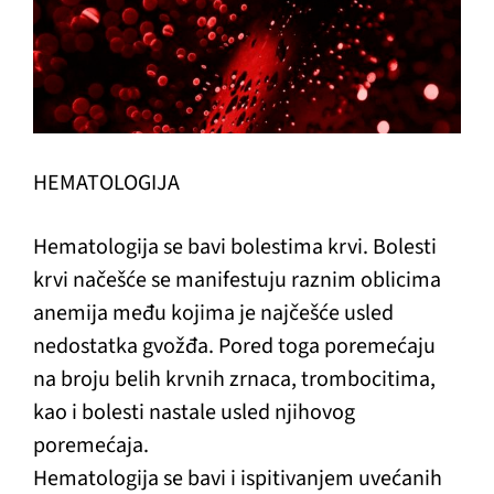
HEMATOLOGIJA
Hematologija se bavi bolestima krvi. Bolesti
krvi načešće se manifestuju raznim oblicima
anemija među kojima je najčešće usled
nedostatka gvožđa. Pored toga poremećaju
na broju belih krvnih zrnaca, trombocitima,
kao i bolesti nastale usled njihovog
poremećaja.
Hematologija se bavi i ispitivanjem uvećanih