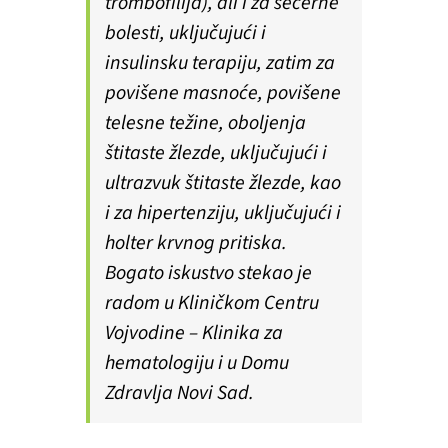
trombofilija), ali i za šećerne
bolesti, uključujući i
insulinsku terapiju, zatim za
povišene masnoće, povišene
telesne težine, oboljenja
štitaste žlezde, uključujući i
ultrazvuk štitaste žlezde, kao
i za hipertenziju, uključujući i
holter krvnog pritiska.
Bogato iskustvo stekao je
radom u Kliničkom Centru
Vojvodine – Klinika za
hematologiju i u Domu
Zdravlja Novi Sad.