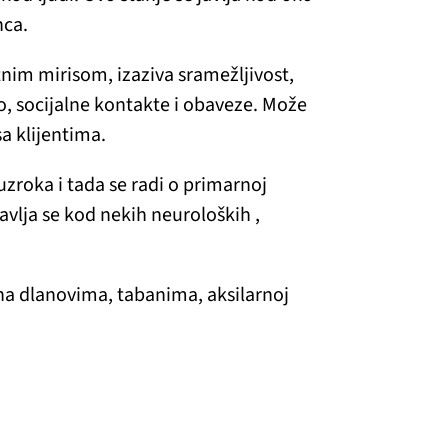
nca.
tnim mirisom, izaziva sramežljivost,
o, socijalne kontakte i obaveze. Može
sa klijentima.
uzroka i tada se radi o primarnoj
javlja se kod nekih neuroloških ,
na dlanovima, tabanima, aksilarnoj