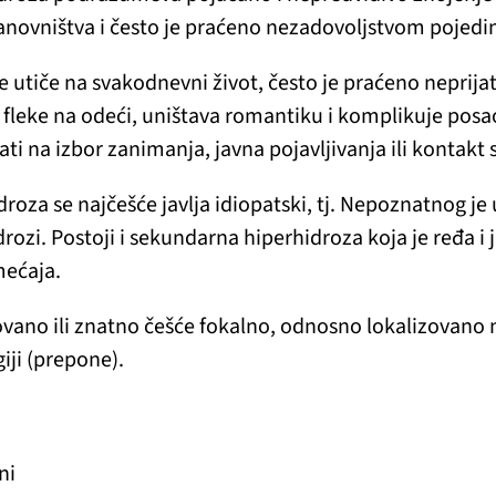
anovništva i često je praćeno nezadovoljstvom pojedi
e utiče na svakodnevni život, često je praćeno neprija
a fleke na odeći, uništava romantiku i komplikuje posa
ati na izbor zanimanja, javna pojavljivanja ili kontakt 
roza se najčešće javlja idiopatski, tj. Nepoznatnog je 
rozi. Postoji i sekundarna hiperhidroza koja je ređa i 
mećaja.
vano ili znatno češće fokalno, odnosno lokalizovano 
giji (prepone).
ni