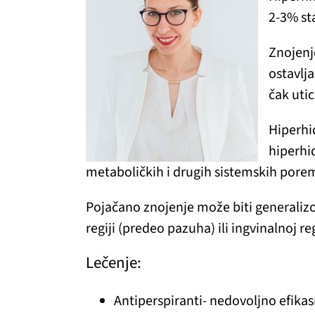
2-3% st
Znojenj
ostavlj
čak utic
Hiperhid
hiperhid
metaboličkih i drugih sistemskih pore
Pojačano znojenje može biti generalizo
regiji (predeo pazuha) ili ingvinalnoj re
Lečenje:
Antiperspiranti- nedovoljno efikas