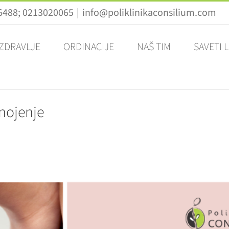
26488; 0213020065
|
info@poliklinikaconsilium.com
 ZDRAVLJE
ORDINACIJE
NAŠ TIM
SAVETI 
znojenje