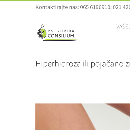
Skip
Kontaktirajte nas: 065 6196910; 021 4
to
content
VAŠE
Hiperhidroza ili pojačano 
View
Larger
Image