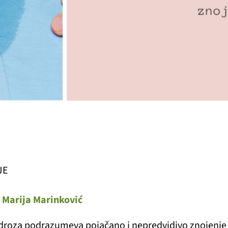
JE
. Marija Marinković
droza podrazumeva pojačano i nepredvidivo znojenje ko