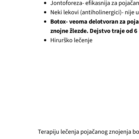
Jontoforeza- efikasnija za pojača
Neki lekovi (antiholinergici)- nije
Botox- veoma delotvoran za poja
znojne žlezde. Dejstvo traje od 
Hirurško lečenje
Terapiju lečenja pojačanog znojenja bo