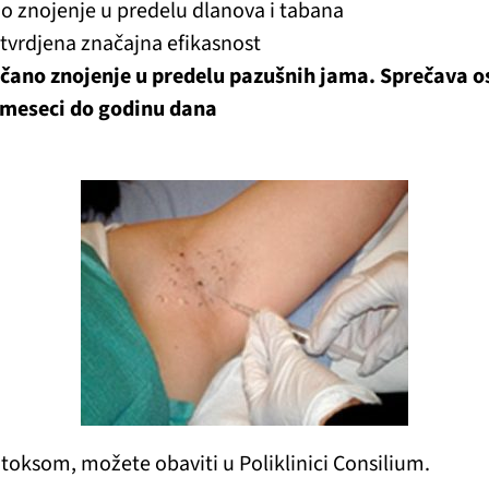
no znojenje u predelu dlanova i tabana
 utvrdjena značajna efikasnost
čano znojenje u predelu pazušnih jama. Sprečava os
6 meseci do godinu dana
toksom, možete obaviti u Poliklinici Consilium.