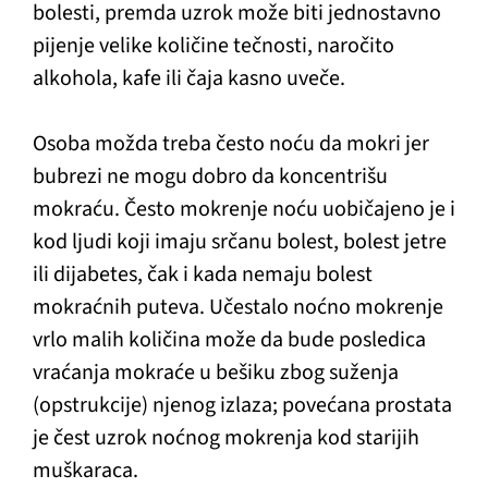
bolesti, premda uzrok može biti jednostavno
pijenje velike količine tečnosti, naročito
alkohola, kafe ili čaja kasno uveče.
Osoba možda treba često noću da mokri jer
bubrezi ne mogu dobro da koncentrišu
mokraću. Često mokrenje noću uobičajeno je i
kod ljudi koji imaju srčanu bolest, bolest jetre
ili dijabetes, čak i kada nemaju bolest
mokraćnih puteva. Učestalo noćno mokrenje
vrlo malih količina može da bude posledica
vraćanja mokraće u bešiku zbog suženja
(opstrukcije) njenog izlaza; povećana prostata
je čest uzrok noćnog mokrenja kod starijih
muškaraca.