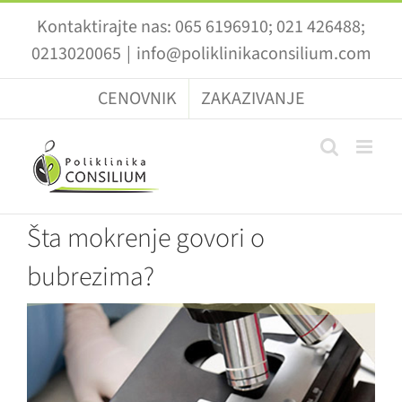
Skip
Kontaktirajte nas: 065 6196910; 021 426488;
to
0213020065
|
info@poliklinikaconsilium.com
content
CENOVNIK
ZAKAZIVANJE
Šta mokrenje govori o
bubrezima?
View
Larger
Image