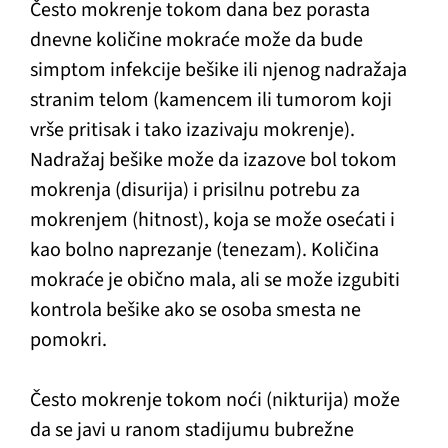
Često mokrenje tokom dana bez porasta
dnevne količine mokraće može da bude
simptom infekcije bešike ili njenog nadražaja
stranim telom (kamencem ili tumorom koji
vrše pritisak i tako izazivaju mokrenje).
Nadražaj bešike može da izazove bol tokom
mokrenja (disurija) i prisilnu potrebu za
mokrenjem (hitnost), koja se može osećati i
kao bolno naprezanje (tenezam). Količina
mokraće je obično mala, ali se može izgubiti
kontrola bešike ako se osoba smesta ne
pomokri.
Često mokrenje tokom noći (nikturija) može
da se javi u ranom stadijumu bubrežne