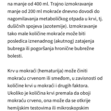
na manje od 400 ml. Trajno izmokravanje
manje od 200 ml mokraće dnevno dovodi do
nagomilavanja metaboličkog otpada u krvi, tj.
dušičnih spojeva (azotemije). Izmokravanje
tako male količine mokraće može biti
posledica iznenadnog (akutnog) zatajenja
bubrega ili pogoršanja hronične bubrežne
bolesti.
Krv u mokraći (hematurija) može činiti
mokraću crvenom ili smeđom, u zavisnosti od
količine krvi u mokraći i drugih faktora.
Ukoliko je količina krvi premala da oboji
mokraću crveno, ona može da se otkrije
hemijskim testovima ili mikroskopskim