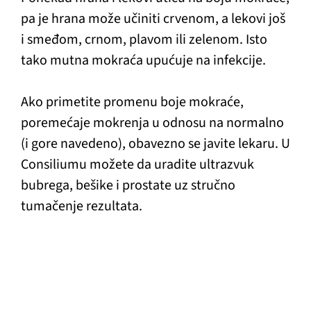
pa je hrana može učiniti crvenom, a lekovi još
i smeđom, crnom, plavom ili zelenom. Isto
tako mutna mokraća upućuje na infekcije.
Ako primetite promenu boje mokraće,
poremećaje mokrenja u odnosu na normalno
(i gore navedeno), obavezno se javite lekaru. U
Consiliumu možete da uradite ultrazvuk
bubrega, bešike i prostate uz stručno
tumačenje rezultata.