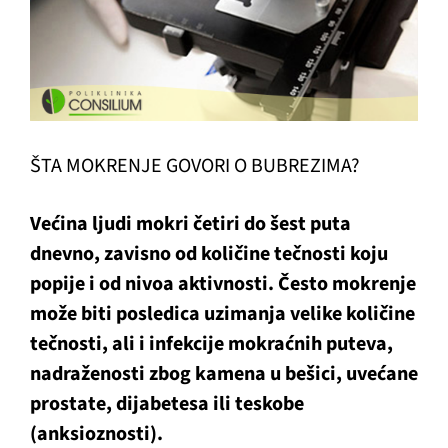
ŠTA MOKRENJE GOVORI O BUBREZIMA?
Većina ljudi mokri četiri do šest puta
dnevno, zavisno od količine tečnosti koju
popije i od nivoa aktivnosti. Često mokrenje
može biti posledica uzimanja velike količine
tečnosti, ali i infekcije mokraćnih puteva,
nadraženosti zbog kamena u bešici, uvećane
prostate, dijabetesa ili teskobe
(anksioznosti).