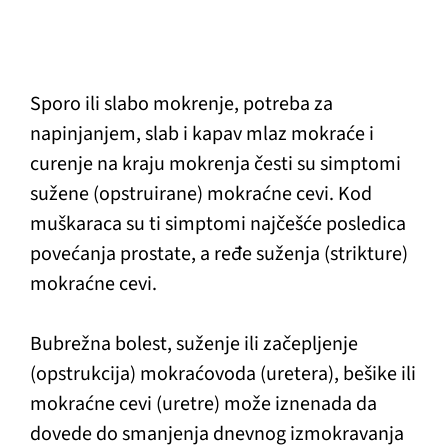
Sporo ili slabo mokrenje, potreba za
napinjanjem, slab i kapav mlaz mokraće i
curenje na kraju mokrenja česti su simptomi
sužene (opstruirane) mokraćne cevi. Kod
muškaraca su ti simptomi najčešće posledica
povećanja prostate, a ređe suženja (strikture)
mokraćne cevi.
Bubrežna bolest, suženje ili začepljenje
(opstrukcija) mokraćovoda (uretera), bešike ili
mokraćne cevi (uretre) može iznenada da
dovede do smanjenja dnevnog izmokravanja