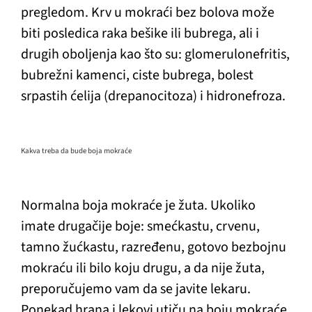
pregledom. Krv u mokraći bez bolova može
biti posledica raka bešike ili bubrega, ali i
drugih oboljenja kao što su: glomerulonefritis,
bubrežni kamenci, ciste bubrega, bolest
srpastih ćelija (drepanocitoza) i hidronefroza.
Kakva treba da bude boja mokraće
Normalna boja mokraće je žuta. Ukoliko
imate drugačije boje: smećkastu, crvenu,
tamno žućkastu, razređenu, gotovo bezbojnu
mokraću ili bilo koju drugu, a da nije žuta,
preporučujemo vam da se javite lekaru.
Ponekad hrana i lekovi utiču na boju mokraće,