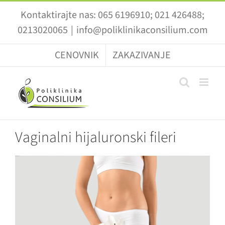
Skip
Kontaktirajte nas: 065 6196910; 021 426488;
to
0213020065
|
info@poliklinikaconsilium.com
content
CENOVNIK
ZAKAZIVANJE
Vaginalni hijaluronski fileri
View
Larger
Image