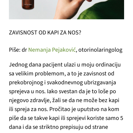
ZAVISNOST OD KAPI ZA NOS?
Piše: dr
Nemanja Pejaković
, otorinolaringolog
Jednog dana pacijent ulazi u moju ordinaciju
sa velikim problemom, a to je zavisnost od
prekobrojnog i svakodnevnog ubrizgavanja
sprejeva u nos. Iako svestan da je to loše po
njegovo zdravlje, žali se da ne može bez kapi
ili spreja za nos. Pročitao je uputstvo na kom
piše da se takve kapi ili sprejevi koriste samo 5
dana i da se striktno prepisuju od strane