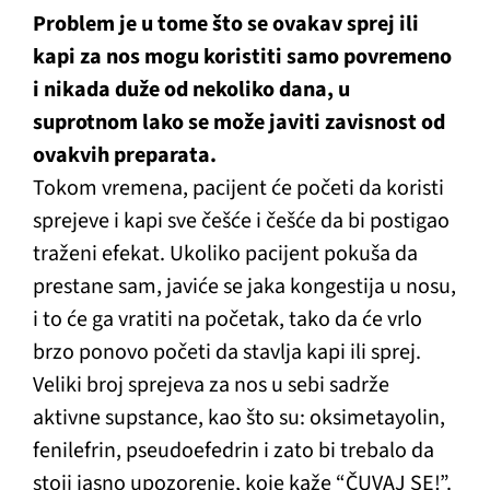
Problem je u tome što se ovakav sprej ili
kapi za nos mogu koristiti samo povremeno
i nikada duže od nekoliko dana, u
suprotnom lako se može javiti zavisnost od
ovakvih preparata.
Tokom vremena, pacijent će početi da koristi
sprejeve i kapi sve češće i češće da bi postigao
traženi efekat. Ukoliko pacijent pokuša da
prestane sam, javiće se jaka kongestija u nosu,
i to će ga vratiti na početak, tako da će vrlo
brzo ponovo početi da stavlja kapi ili sprej.
Veliki broj sprejeva za nos u sebi sadrže
aktivne supstance, kao što su: oksimetayolin,
fenilefrin, pseudoefedrin i zato bi trebalo da
stoji jasno upozorenje, koje kaže “ČUVAJ SE!”.