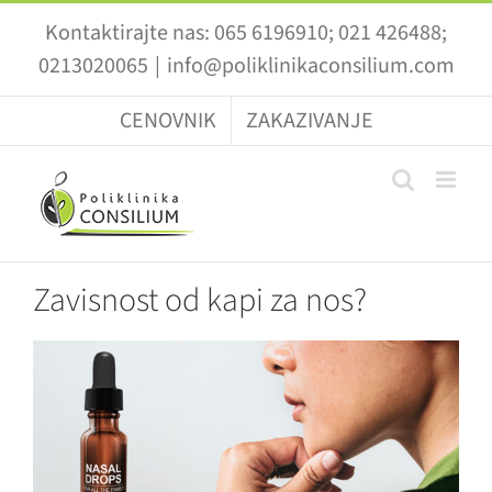
Skip
Kontaktirajte nas: 065 6196910; 021 426488;
to
0213020065
|
info@poliklinikaconsilium.com
content
CENOVNIK
ZAKAZIVANJE
Zavisnost od kapi za nos?
View
Larger
Image