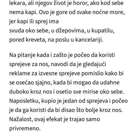
lekara, ali njegov život je horor, ako kod sebe
nema kapi. Ovo je gore od svake noćne more,
jer kapi ili sprej ima
svuda oko sebe, u džepovima, u kupatilu,
pored kreveta, na poslu u kancelariji.
Na pitanje kada i zašto je počeo da koristi
sprejeve za nos, navodi da je gledajući
reklame za izvesne sprejeve pomislio kako bi
se osećao sjajno, kada bi mogao da udahne
duboko kroz nos i osetio sve mirise oko sebe.
Naposletku, kupio je jedan od sprejeva i počeo
je da ga koristi da bi disao što bolje kroz nos.
Nažalost, ovaj efekat je trajao samo
privremeno.