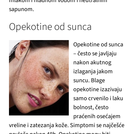
mlakom i hladnom vodom i neutralnim
sapunom.
Opekotine od sunca
Opekotine od sunca
– često se javljaju
nakon akutnog
izlaganja jakom
suncu. Blage
opekotine izazivaju
samo crvenilo i laku
bolnost, često
praćenih osećajem
vreline i zatezanja kože. Simptomi se najčešće