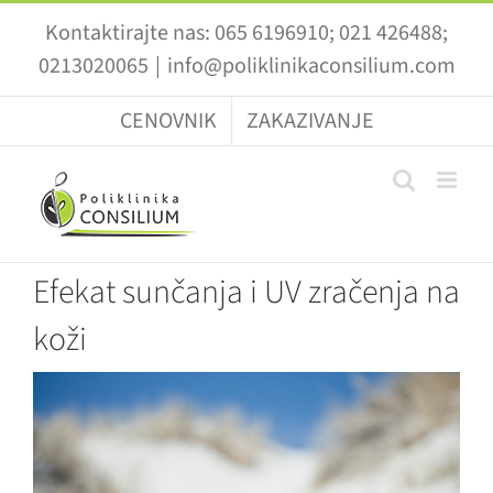
Skip
Kontaktirajte nas: 065 6196910; 021 426488;
to
0213020065
|
info@poliklinikaconsilium.com
content
CENOVNIK
ZAKAZIVANJE
Efekat sunčanja i UV zračenja na
koži
View
Larger
Image