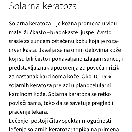
Solarna keratoza
Solarna keratoza – je kožna promena u vidu
male, žućkasto –braonkaste ljuspe, čvrsto
srasle za suncem oštećenu kožu koja je roza-
crvenkasta. Javalja se na onim delovima kože
koji su bili često i ponavaljano izlagani suncu, i
predstavlja znak upozorenja za povećan rizik
za nastanak karcinoma kože. Oko 10-15%
solarnih keratoza prelazi u planocelularni
karcinom kože. Solarna keratoza se retko
povlači sama, tako da se savetuje pregled i
praćenje lekara.
Lečenje- postoji čitav spektar mogućnosti
lečenja solarnih keratoza: topikalna primena