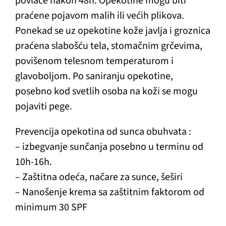
povlače nakon 48h. Opekotine mogu biti
praćene pojavom malih ili većih plikova.
Ponekad se uz opekotine kože javlja i groznica
praćena slabošću tela, stomačnim grčevima,
povišenom telesnom temperaturom i
glavoboljom. Po saniranju opekotine,
posebno kod svetlih osoba na koži se mogu
pojaviti pege.
Prevencija opekotina od sunca obuhvata :
– izbegvanje sunčanja posebno u terminu od
10h-16h.
– Zaštitna odeća, načare za sunce, šeširi
– Nanošenje krema sa zaštitnim faktorom od
minimum 30 SPF