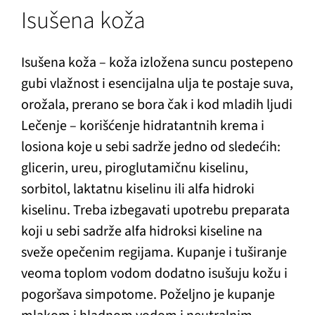
Isušena koža
Isušena koža – koža izložena suncu postepeno
gubi vlažnost i esencijalna ulja te postaje suva,
orožala, prerano se bora čak i kod mladih ljudi
Lečenje – korišćenje hidratantnih krema i
losiona koje u sebi sadrže jedno od sledećih:
glicerin, ureu, piroglutamičnu kiselinu,
sorbitol, laktatnu kiselinu ili alfa hidroki
kiselinu. Treba izbegavati upotrebu preparata
koji u sebi sadrže alfa hidroksi kiseline na
sveže opečenim regijama. Kupanje i tuširanje
veoma toplom vodom dodatno isušuju kožu i
pogoršava simpotome. Poželjno je kupanje