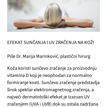
EFEKAT SUNČANJA I UV ZRAČENJA NA KOŽI
Piše Dr. Marija Marinković, plastični hirurg
Koža koristi sunčevo zračanje za proizvodnju
vitamina D koji je neophodan za normalno
formiranje kosti. Sunčevo zračenje predstavlja
širok spektar elektromagnetnog zračenja, a
najveći dermatološki efekat je izazvan UV
zračenjem (UVA i UVB) dok su ostala zadržana