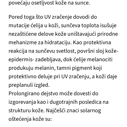
povećaju osetljvost kože na sunce.
Pored toga što UV zračenje dovodi do
mutacije ćelija u koži, sunčeva toplota isušuje
nezaštićene delove kože uništavajući prirodne
mehanizme za hidrataciju. Kao protektivna
reakcija na sunčevu svetlost, površni sloj kože-
epidermis- zadebljava, dok ćelije melanociti
produkuju melanin, tamni pigment koji
protektivno deluje pri UV zračenju, a koži daje
preplanuli izgled.
Prolongirano dejstvo može dovesti do
izgorevanja kao i dugotrajnih posledica na
strukturu kože. Najčešći znaci solarnog
oštećenja kože su: