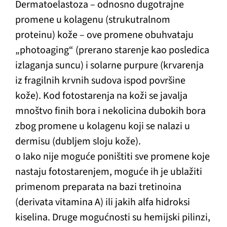
Dermatoelastoza – odnosno dugotrajne
promene u kolagenu (strukutralnom
proteinu) kože – ove promene obuhvataju
„photoaging“ (prerano starenje kao posledica
izlaganja suncu) i solarne purpure (krvarenja
iz fragilnih krvnih sudova ispod površine
kože). Kod fotostarenja na koži se javalja
mnoštvo finih bora i nekolicina dubokih bora
zbog promene u kolagenu koji se nalazi u
dermisu (dubljem sloju kože).
o Iako nije moguće poništiti sve promene koje
nastaju fotostarenjem, moguće ih je ublažiti
primenom preparata na bazi tretinoina
(derivata vitamina A) ili jakih alfa hidroksi
kiselina. Druge mogućnosti su hemijski pilinzi,