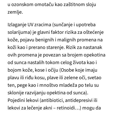
u ozonskom omotaču kao zaštitnom sloju
zemlje.
Izlaganje UV zracima (sunčanje i upotreba
solarijuma) je glavni faktor rizika za oštećenje
kože, pojavu benignih i malignih promena na
koži kao i prerano starenje. Rizik za nastanak
ovih promena je povezan sa brojem opekotina
od sunca nastalih tokom celog života kao i
bojom kože, kose i očiju (Osobe koje imaju
plavu ili riđu kosu, plave ili zelene oči, svetao
ten, pege kao i mnoštvo mladeža po telu su
sklonije razvijanju opektina od sunca).
Pojedini lekovi (antibiotici, antidepresivi ili
lekovi za lečenje akni – retinoidi…) mogu da