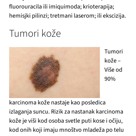
fluorouracila ili imiquimoda; krioterapija;
hemisjki pilinzi; tretmani laserom; ili ekscizija.
Tumori kože
Tumori
kože –
Više od
90%
karcinoma kože nastaje kao posledica
izlaganja suncu. Rizik za nastanak karcinoma
kože je viši kod osoba svetle puti kose i očiju,
kod onih koji imaju mnoštvo mladeža po telu