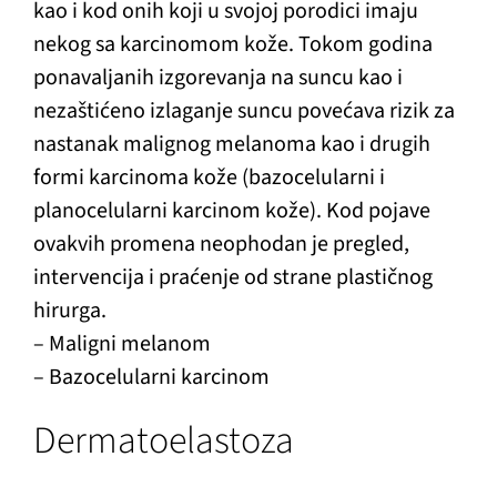
kao i kod onih koji u svojoj porodici imaju
nekog sa karcinomom kože. Tokom godina
ponavaljanih izgorevanja na suncu kao i
nezaštićeno izlaganje suncu povećava rizik za
nastanak malignog melanoma kao i drugih
formi karcinoma kože (bazocelularni i
planocelularni karcinom kože). Kod pojave
ovakvih promena neophodan je pregled,
intervencija i praćenje od strane plastičnog
hirurga.
– Maligni melanom
– Bazocelularni karcinom
Dermatoelastoza