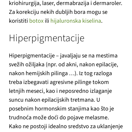
kriohirurgija, laser, dermabrazija i dermaroler.
Za korekciju nekih dubljih bora mogu se
koristiti
botox
ili
hijaluronska kiselina
.
Hiperpigmentacije
Hiperpigmentacije – javaljaju se na mestima
svežih ožiljaka (npr. od akni, nakon epilacije,
nakon hemijskih pilinga …). Iz tog razloga
treba izbegavati agresivne pilinge tokom
letnjih meseci, kao i neposredno izlaganje
suncu nakon epilacijskih tretmana. U
posebnim hormonskim stanjima kao što je
trudnoća može doći do pojave melasme.
Kako ne postoji idealno sredstvo za uklanjenje