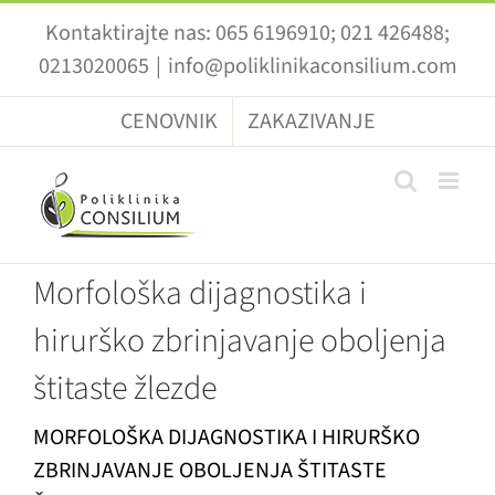
Skip
Kontaktirajte nas: 065 6196910; 021 426488;
to
0213020065
|
info@poliklinikaconsilium.com
content
CENOVNIK
ZAKAZIVANJE
Morfološka dijagnostika i
hirurško zbrinjavanje oboljenja
štitaste žlezde
MORFOLOŠKA DIJAGNOSTIKA I HIRURŠKO
ZBRINJAVANJE OBOLJENJA ŠTITASTE