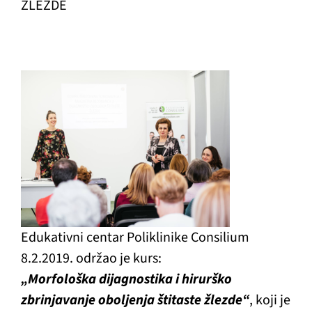
ŽLEZDE
Edukativni centar Poliklinike Consilium
8.2.2019. održao je kurs:
„Morfološka dijagnostika i hirurško
zbrinjavanje oboljenja štitaste žlezde“
, koji je