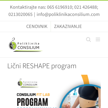
Skip
Kontaktirajte nas: 065 6196910; 021 426488;
to
0213020065
|
info@poliklinikaconsilium.com
content
CENOVNIK
ZAKAZIVANJE
Lični RESHAPE program
View
Larger
Image