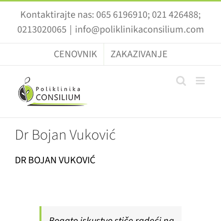
Skip
Kontaktirajte nas: 065 6196910; 021 426488;
to
0213020065
|
info@poliklinikaconsilium.com
content
CENOVNIK
ZAKAZIVANJE
Dr Bojan Vuković
DR BOJAN VUKOVIĆ