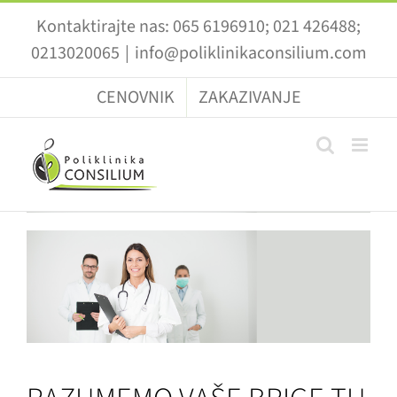
Skip
Kontaktirajte nas: 065 6196910; 021 426488;
to
0213020065
|
info@poliklinikaconsilium.com
content
CENOVNIK
ZAKAZIVANJE