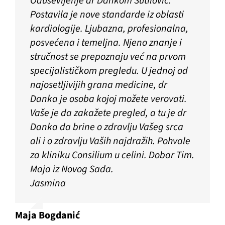
Oduševljenje dr Dankom Šutilović.
Postavila je nove standarde iz oblasti
kardiologije. Ljubazna, profesionalna,
posvećena i temeljna. Njeno znanje i
stručnost se prepoznaju već na prvom
specijalističkom pregledu. U jednoj od
najosetljivijih grana medicine, dr
Danka je osoba kojoj možete verovati.
Vaše je da zakažete pregled, a tu je dr
Danka da brine o zdravlju Vašeg srca
ali i o zdravlju Vaših najdražih. Pohvale
za kliniku Consilium u celini. Dobar Tim.
Maja iz Novog Sada.
Jasmina
Maja Bogdanić