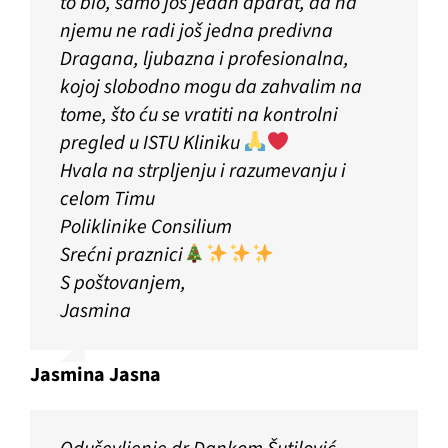
to bio, samo još jedan aparat, da na
njemu ne radi još jedna predivna
Dragana, ljubazna i profesionalna,
kojoj slobodno mogu da zahvalim na
tome, što ću se vratiti na kontrolni
pregled u ISTU Kliniku
Hvala na strpljenju i razumevanju i
celom Timu
Poliklinike Consilium
Srećni praznici
S poštovanjem,
Jasmina
Jasmina Jasna